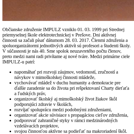
Občianske združenie IMPULZ vzniklo 01. 03. 1999 pri Strednej
priemyselnej škole elektrotechnickej v Prešove. Dni aktívnej
činnosti sa začali písať dátumom 28. 03. 2017. Členmi združenia a
spoluorganizátormi jednotlivých aktivít sú profesori a študenti školy.
V súčasnosti je nás 40. Sme spolok neuzavretého počtu členov,
preto medzi nami radi privítame aj nové tváre. Medzi primárne ciele
IMPULZ-u patrí:
napomáhať pri rozvoji záujmov, vedomostí, zručností a
návykov v mimoškolskej činnosti mládeže,
vychovávať mládež v duchu humanity a demokracie pre
ďalšie zaradenie sa do života pri rešpektovaní Charty dieťaťa
a ľudských práv,
organizovať školský aj mimoškolský život žiakov škôl
podporujúci zdravie v školách,
rozvíjať spoluprácu medzi podobnými združeniami,
organizovať akcie súvisiace s propagáciou cieľov združenia,
podporovať zahraničné styky v rámci medzinárodných
vzdelávacích projektov,
svojou činnosťou aktívne sa podieľať na makroriadení škôl.